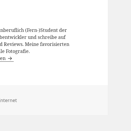
enberuflich (Fern-)Student der
bentwickler und schreibe auf
d Reviews. Meine favorisierten
le Fotografie.
gen
Kategorien
Internet