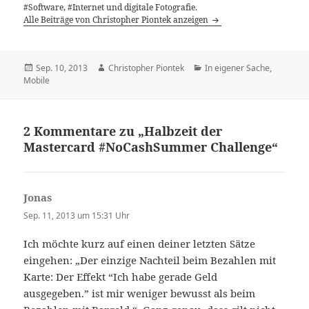
#Software, #Internet und digitale Fotografie.
Alle Beiträge von Christopher Piontek anzeigen
Veröffentlicht
Autor
Kategorien
Sep. 10, 2013
Christopher Piontek
In eigener Sache
,
am
Mobile
2 Kommentare zu „Halbzeit der
Mastercard #NoCashSummer Challenge“
Jonas
sagt:
Sep. 11, 2013 um 15:31 Uhr
Ich möchte kurz auf einen deiner letzten Sätze
eingehen: „Der einzige Nachteil beim Bezahlen mit
Karte: Der Effekt “Ich habe gerade Geld
ausgegeben.” ist mir weniger bewusst als beim