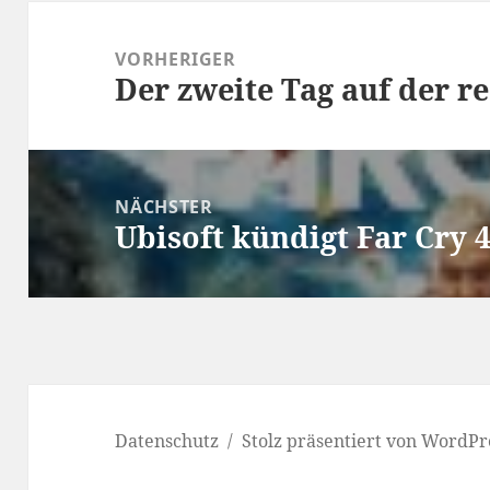
Beitragsnavigation
VORHERIGER
Der zweite Tag auf der re
Vorheriger
Beitrag:
NÄCHSTER
Ubisoft kündigt Far Cry 
Nächster
Beitrag:
Datenschutz
Stolz präsentiert von WordPr