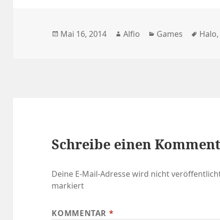
Veröffentlicht
Autor
Kategorien
Schla
Mai 16, 2014
Alfio
Games
Halo
am
Schreibe einen Kommen
Deine E-Mail-Adresse wird nicht veröffentlicht
markiert
KOMMENTAR
*