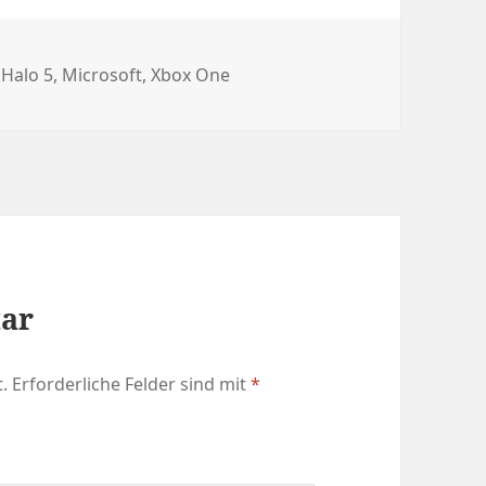
gwörter
,
Halo 5
,
Microsoft
,
Xbox One
tar
.
Erforderliche Felder sind mit
*