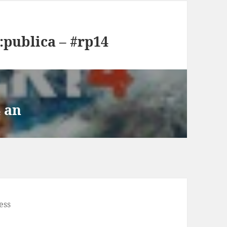
:publica – #rp14
4 an
ess