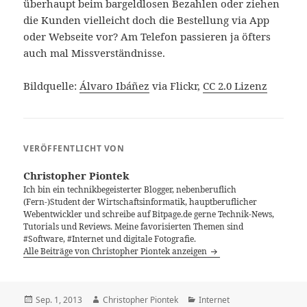
überhaupt beim bargeldlosen Bezahlen oder ziehen
die Kunden vielleicht doch die Bestellung via App
oder Webseite vor? Am Telefon passieren ja öfters
auch mal Missverständnisse.
Bildquelle:
Álvaro Ibáñez
via Flickr,
CC 2.0 Lizenz
VERÖFFENTLICHT VON
Christopher Piontek
Ich bin ein technikbegeisterter Blogger, nebenberuflich
(Fern-)Student der Wirtschaftsinformatik, hauptberuflicher
Webentwickler und schreibe auf Bitpage.de gerne Technik-News,
Tutorials und Reviews. Meine favorisierten Themen sind
#Software, #Internet und digitale Fotografie.
Alle Beiträge von Christopher Piontek anzeigen
Veröffentlicht
Autor
Kategorien
Sep. 1, 2013
Christopher Piontek
Internet