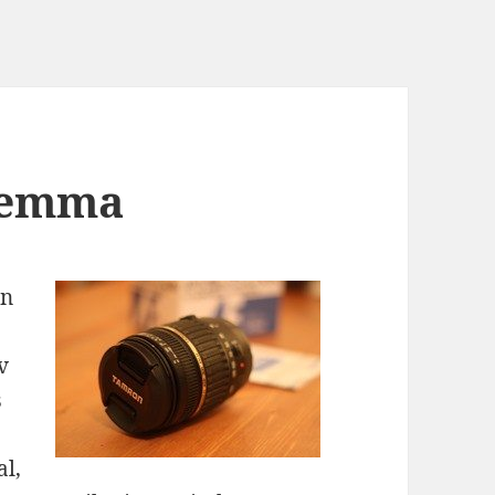
lemma
on
v
s
n
l,