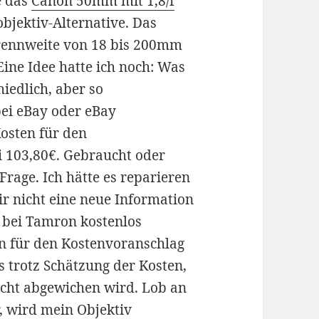
e das
Canon 50mm mit 1,8/f
objektiv-Alternative. Das
Brennweite von 18 bis 200mm
Eine Idee hatte ich noch: Was
iedlich, aber so
bei eBay oder eBay
Kosten für den
i 103,80€. Gebraucht oder
rage. Ich hätte es reparieren
r nicht eine neue Information
v bei Tamron kostenlos
en für den Kostenvoranschlag
s trotz Schätzung der Kosten,
nicht abgewichen wird. Lob an
r, wird mein Objektiv