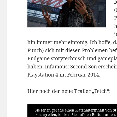
I
(
P
h
j
hin immer mehr eintönig. Ich hoffe, d
Punch) sich mit diesen Problemen bef
Endgame storytechnisch und gamepla
haben. Infamous: Second Son erschein
Playstation 4 im Februar 2014.
Hier noch der neue Trailer „Fetch“:
Sie sehen gerade einen Platzhalterinhalt von
S
zuzugreifen, klicken Sie auf den Button unten.