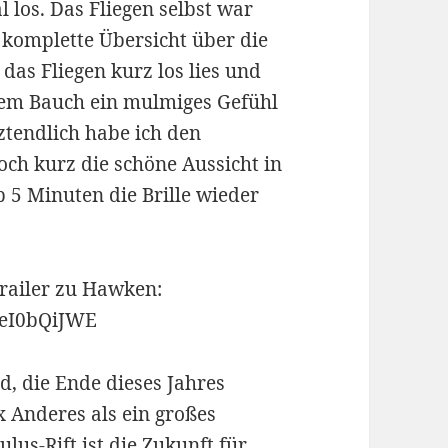
l los. Das Fliegen selbst war
 komplette Übersicht über die
r das Fliegen kurz los lies und
inem Bauch ein mulmiges Gefühl
etztendlich habe ich den
ch kurz die schöne Aussicht in
p 5 Minuten die Brille wieder
railer zu Hawken:
EeI0bQiJWE
d, die Ende dieses Jahres
 Anderes als ein großes
lus-Rift ist die Zukunft für