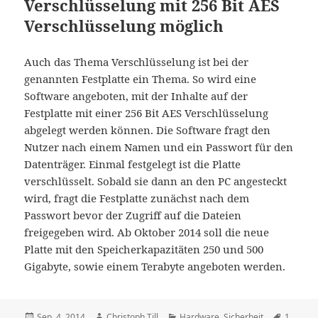
Verschlüsselung mit 256 Bit AES
Verschlüsselung möglich
Auch das Thema Verschlüsselung ist bei der
genannten Festplatte ein Thema. So wird eine
Software angeboten, mit der Inhalte auf der
Festplatte mit einer 256 Bit AES Verschlüsselung
abgelegt werden können. Die Software fragt den
Nutzer nach einem Namen und ein Passwort für den
Datenträger. Einmal festgelegt ist die Platte
verschlüsselt. Sobald sie dann an den PC angesteckt
wird, fragt die Festplatte zunächst nach dem
Passwort bevor der Zugriff auf die Dateien
freigegeben wird. Ab Oktober 2014 soll die neue
Platte mit den Speicherkapazitäten 250 und 500
Gigabyte, sowie einem Terabyte angeboten werden.
Veröffentlicht
Autor
Kategorien
Schlagw
Sep. 4, 2014
Christoph Till
Hardware
,
Sicherheit
1