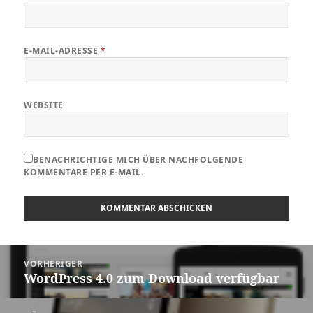
E-MAIL-ADRESSE
*
WEBSITE
BENACHRICHTIGE MICH ÜBER NACHFOLGENDE
KOMMENTARE PER E-MAIL.
Beitragsnavigation
VORHERIGER
WordPress 4.0 zum Download verfügbar
Vorheriger
Beitrag: