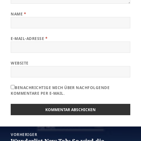
NAME
*
E-MAIL-ADRESSE
*
WEBSITE
BENACHRICHTIGE MICH ÜBER NACHFOLGENDE
KOMMENTARE PER E-MAIL.
Beitragsnavigation
VORHERIGER
Wunderlist New Tab: So wird die
Vorheriger