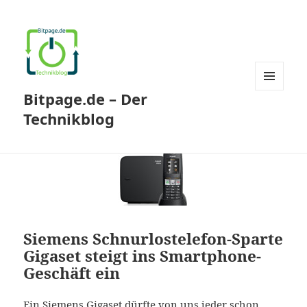
Bitpage.de – Der
MENÜ
UND
Technikblog
WIDGETS
Siemens Schnurlostelefon-Sparte
Gigaset steigt ins Smartphone-
Geschäft ein
Ein Siemens Gigaset dürfte von uns jeder schon