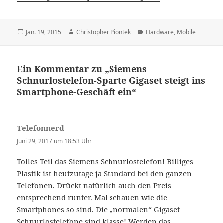
Veröffentlicht
Autor
Kategorien
Jan. 19, 2015
Christopher Piontek
Hardware
,
Mobile
am
Ein Kommentar zu „Siemens
Schnurlostelefon-Sparte Gigaset steigt ins
Smartphone-Geschäft ein“
Telefonnerd
sagt:
Juni 29, 2017 um 18:53 Uhr
Tolles Teil das Siemens Schnurlostelefon! Billiges
Plastik ist heutzutage ja Standard bei den ganzen
Telefonen. Drückt natürlich auch den Preis
entsprechend runter. Mal schauen wie die
Smartphones so sind. Die „normalen“ Gigaset
Schnurlostelefone sind klasse! Werden das