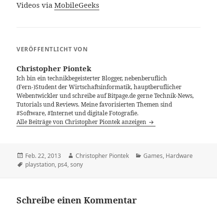
Videos via
MobileGeeks
VERÖFFENTLICHT VON
Christopher Piontek
Ich bin ein technikbegeisterter Blogger, nebenberuflich
(Fern-)Student der Wirtschaftsinformatik, hauptberuflicher
Webentwickler und schreibe auf Bitpage.de gerne Technik-News,
Tutorials und Reviews. Meine favorisierten Themen sind
#Software, #Internet und digitale Fotografie.
Alle Beiträge von Christopher Piontek anzeigen
Veröffentlicht
Autor
Kategorien
Feb. 22, 2013
Christopher Piontek
Games
,
Hardware
am
Schlagwörter
playstation
,
ps4
,
sony
Schreibe einen Kommentar