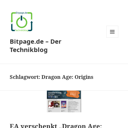
Bitpage.de – Der
MENÜ
UND
Technikblog
WIDGETS
Schlagwort:
Dragon Age: Origins
EA verschenkt „Dragon Age: