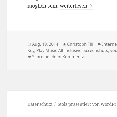
YouTube Music Key: Pla
möglich sein.
weiterlesen
Veröffentlicht
Autor
Katego
Aug. 19, 2014
Christoph Till
Interne
am
Key
,
Play Music All-Inclusive
,
Screenshots
,
yo
zu YouTube Musi
Schreibe einen Kommentar
Datenschutz
Stolz präsentiert von WordPr