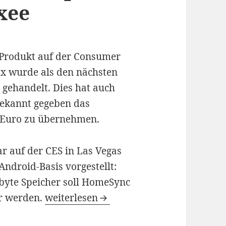
xee
-Produkt auf der Consumer
ox wurde als den nächsten
gehandelt. Dies hat auch
ekannt gegeben das
 Euro zu übernehmen.
ar auf der CES in Las Vegas
ndroid-Basis vorgestellt:
abyte Speicher soll HomeSync
Samsung kauf TV Set-Top-Box Unterne
r werden.
weiterlesen