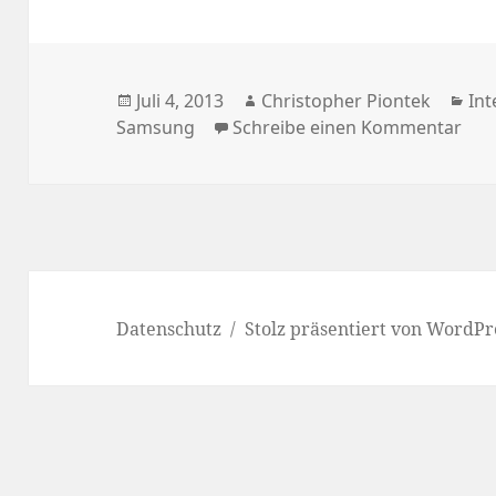
Veröffentlicht
Autor
Kat
Juli 4, 2013
Christopher Piontek
Int
am
zu 
Samsung
Schreibe einen Kommentar
Datenschutz
Stolz präsentiert von WordPr