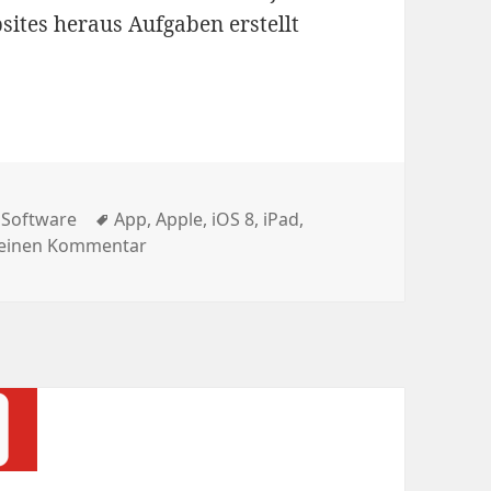
sites heraus Aufgaben erstellt
 8 kommen neue Funktionen in den Messenger
ien
Schlagwörter
,
Software
App
,
Apple
,
iOS 8
,
iPad
,
zu Wunderlist: Mit iOS 8 kommen neue F
 einen Kommentar