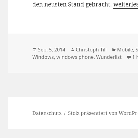
Wunderli
den neusten Stand gebracht.
weiterle
Veröffentlicht
Autor
Kategori
Sep. 5, 2014
Christoph Till
Mobile
,
am
Windows
,
windows phone
,
Wunderlist
1
Datenschutz
Stolz präsentiert von WordPr