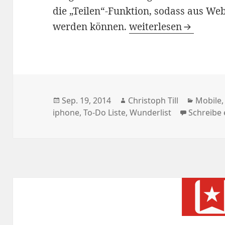
die „Teilen“-Funktion, sodass aus Web
Wunderlist: Mit iOS
werden können.
weiterlesen
Veröffentlicht
Autor
Kategor
Sep. 19, 2014
Christoph Till
Mobile
am
iphone
,
To-Do Liste
,
Wunderlist
Schreibe