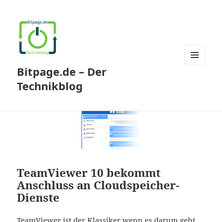
Bitpage.de – Der
MENÜ
UND
Technikblog
WIDGETS
TeamViewer 10 bekommt
Anschluss an Cloudspeicher-
Dienste
TeamViewer ist der Klassiker wenn es darum geht,