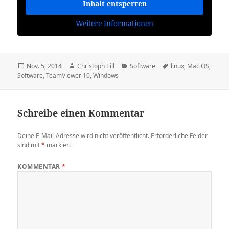
Inhalt entsperren
Weitere Informationen
Veröffentlicht
Autor
Kategorien
Schlagwörter
Nov. 5, 2014
Christoph Till
Software
linux
,
Mac OS
,
am
Software
,
TeamViewer 10
,
Windows
Schreibe einen Kommentar
Deine E-Mail-Adresse wird nicht veröffentlicht.
Erforderliche Felder
sind mit
*
markiert
KOMMENTAR
*