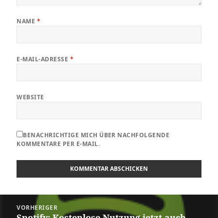
NAME
*
E-MAIL-ADRESSE
*
WEBSITE
BENACHRICHTIGE MICH ÜBER NACHFOLGENDE
KOMMENTARE PER E-MAIL.
Beitragsnavigation
VORHERIGER
Spotify: Kostenlose Nutzung jetzt auch
Vorheriger