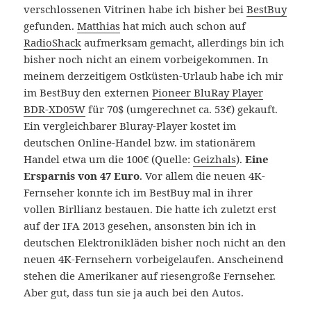
verschlossenen Vitrinen habe ich bisher bei
BestBuy
gefunden.
Matthias
hat mich auch schon auf
RadioShack
aufmerksam gemacht, allerdings bin ich
bisher noch nicht an einem vorbeigekommen. In
meinem derzeitigem Ostküsten-Urlaub habe ich mir
im BestBuy den externen
Pioneer BluRay Player
BDR-XD05W
für 70$ (umgerechnet ca. 53€) gekauft.
Ein vergleichbarer Bluray-Player kostet im
deutschen Online-Handel bzw. im stationärem
Handel etwa um die 100€ (Quelle:
Geizhals
).
Eine
Ersparnis von 47 Euro
. Vor allem die neuen 4K-
Fernseher konnte ich im BestBuy mal in ihrer
vollen Birllianz bestauen. Die hatte ich zuletzt erst
auf der IFA 2013 gesehen, ansonsten bin ich in
deutschen Elektronikläden bisher noch nicht an den
neuen 4K-Fernsehern vorbeigelaufen. Anscheinend
stehen die Amerikaner auf riesengroße Fernseher.
Aber gut, dass tun sie ja auch bei den Autos.