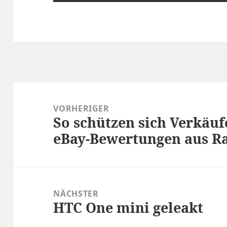
Beitragsnavigation
VORHERIGER
So schützen sich Verkäuf
Vorheriger
eBay-Bewertungen aus R
Beitrag:
NÄCHSTER
HTC One mini geleakt
Nächster
Beitrag: