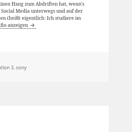
einen Hang zum Abdriften hat, wenn's
m Social Media unterwegs und auf der
n (heißt eigentlich: Ich studiere im
lfio anzeigen
wörter
ation 3
,
sony