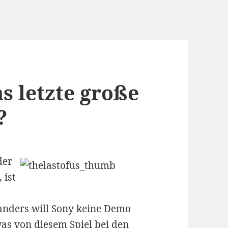
as letzte große
?
der
 ist
anders will Sony keine Demo
was von diesem Spiel bei den