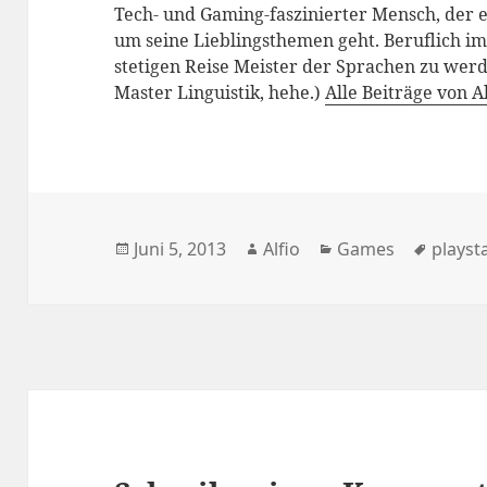
Tech- und Gaming-faszinierter Mensch, der 
um seine Lieblingsthemen geht. Beruflich i
stetigen Reise Meister der Sprachen zu werde
Master Linguistik, hehe.)
Alle Beiträge von A
Veröffentlicht
Autor
Kategorien
Schlag
Juni 5, 2013
Alfio
Games
playst
am