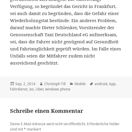
Verfügung, so begründet das Gericht in Frankfurt,
sei auch damit zu begründen, dass die Gefahr einer
Wiederholungstat bestünde. Ein anderes Problem,
darauf machte Dieter Schlenker, Vorsitzender der
Genossenschaft Taxi Deutschland eG aufmerksam,
sei, dass die Fahrer nicht genügend auf Gesundheit
und Fahrtauglichkeit geprüft würden. Im Falle eines
Unfalls seien die Mitfahrer zudem nicht
ausreichend geschützt.
Veröffentlicht
Autor
Kategorien
Schlagwörter
Sep. 2, 2014
Christoph Till
Mobile
android
,
App
,
am
Fahrdienst
,
ios
,
Uber
,
windows phone
Schreibe einen Kommentar
Deine E-Mail-Adresse wird nicht veröffentlicht.
Erforderliche Felder
sind mit
*
markiert