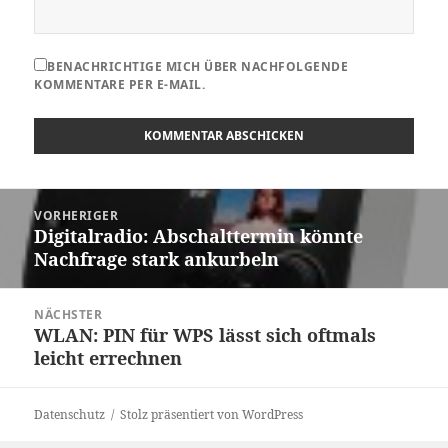
BENACHRICHTIGE MICH ÜBER NACHFOLGENDE
KOMMENTARE PER E-MAIL.
Beitragsnavigation
VORHERIGER
Digitalradio: Abschalttermin könnte
Vorheriger
Nachfrage stark ankurbeln
Beitrag:
NÄCHSTER
WLAN: PIN für WPS lässt sich oftmals
Nächster
leicht errechnen
Beitrag:
Datenschutz
Stolz präsentiert von WordPress