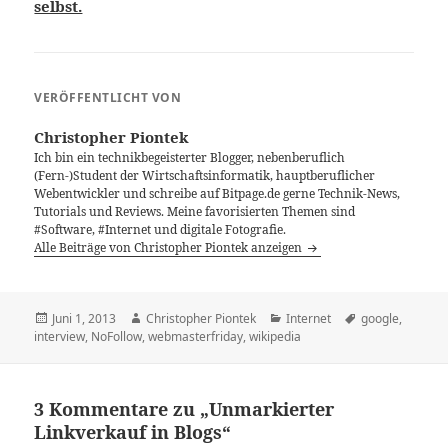
selbst.
VERÖFFENTLICHT VON
Christopher Piontek
Ich bin ein technikbegeisterter Blogger, nebenberuflich
(Fern-)Student der Wirtschaftsinformatik, hauptberuflicher
Webentwickler und schreibe auf Bitpage.de gerne Technik-News,
Tutorials und Reviews. Meine favorisierten Themen sind
#Software, #Internet und digitale Fotografie.
Alle Beiträge von Christopher Piontek anzeigen
Veröffentlicht
Autor
Kategorien
Schlagwörter
Juni 1, 2013
Christopher Piontek
Internet
google
,
am
interview
,
NoFollow
,
webmasterfriday
,
wikipedia
3 Kommentare zu „Unmarkierter
Linkverkauf in Blogs“