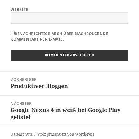
WEBSITE
BENACHRICHTIGE MICH ÜBER NACHFOLGENDE
KOMMENTARE PER E-MAIL.
Beitragsnavigation
VORHERIGER
Produktiver Bloggen
Vorheriger
Beitrag:
NÄCHSTER
Google Nexus 4 in weiß bei Google Play
Nächster
gelistet
Beitrag:
Datenschutz
Stolz präsentiert von WordPress