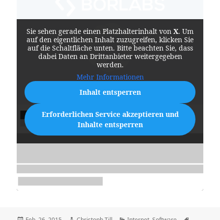
Sie sehen gerade einen Platzhalterinhalt von
X
. Um
auf den eigentlichen Inhalt zuzugreifen, klicken Sie
auf die Schaltfläche unten. Bitte beachten Sie, dass
dabei Daten an Drittanbieter weitergegeben
werden.
Mehr Informationen
Inhalt entsperren
Erforderlichen Service akzeptieren und
Inhalte entsperren
Veröffentlicht
Autor
Kategorien
Schlagwör
Feb. 26, 2015
Christoph Till
Internet
,
Software