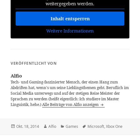
weitergegeben werden.
Inhalt entsperren
Weitere Informationen
VERÖFFENTLICHT VON
Alfio
Tech- und Gaming-faszinierter Mensch, der einen Hang zum
Abdriften hat, wenn's um seine Lieblingsthemen geht. Beruflich im
Social Media unterwegs und auf der stetigen Reise Meister der
Sprachen zu werden (heißt eigentlich: Ich studiere im Master
Linguistik, hehe.)
Alle Beiträge von Alfio anzeigen
Veröffentlicht
Autor
Kategorien
Schlagwörter
Okt. 18, 2014
Alfio
Games
Microsoft
,
Xbox One
am