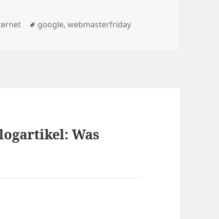
tegorien
Schlagwörter
ternet
google
,
webmasterfriday
logartikel: Was