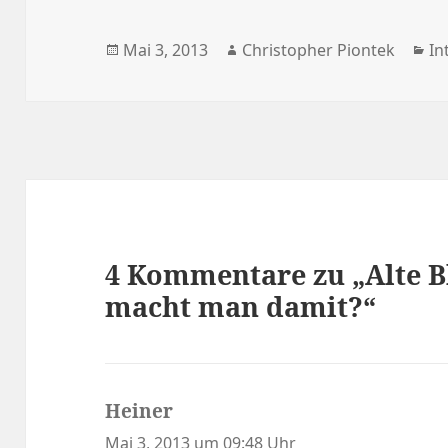
Veröffentlicht
Autor
Ka
Mai 3, 2013
Christopher Piontek
In
am
4 Kommentare zu „Alte B
macht man damit?“
Heiner
sagt:
Mai 3, 2013 um 09:48 Uhr