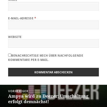
E-MAIL-ADRESSE
*
WEBSITE
BENACHRICHTIGE MICH ÜBER NACHFOLGENDE
KOMMENTARE PER E-MAIL.
Beitragsnavigation
VORHERIGER
Ampya wird zu Deezer: Umschaltung
Vorheriger
erfolgt demnächst!
Beitrag: