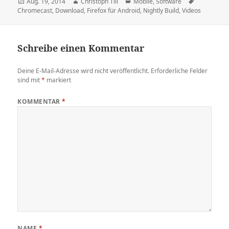
Veröffentlicht
Autor
Kategorien
Schlagwört
Aug. 19, 2014
Christoph Till
Mobile
,
Software
am
Chromecast
,
Download
,
Firefox für Android
,
Nightly Build
,
Videos
Schreibe einen Kommentar
Deine E-Mail-Adresse wird nicht veröffentlicht.
Erforderliche Felder
sind mit
*
markiert
KOMMENTAR
*
NAME
*