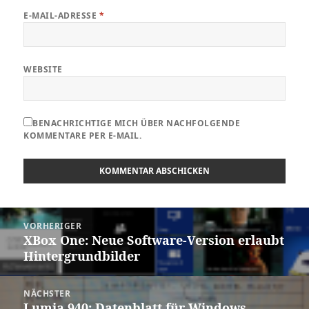
E-MAIL-ADRESSE
*
WEBSITE
BENACHRICHTIGE MICH ÜBER NACHFOLGENDE
KOMMENTARE PER E-MAIL.
Beitragsnavigation
VORHERIGER
XBox One: Neue Software-Version erlaubt
Vorheriger
Hintergrundbilder
Beitrag:
NÄCHSTER
Lumia 940: Datenblatt für Windows
Nächster