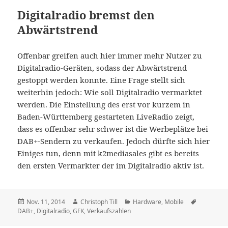
Digitalradio bremst den
Abwärtstrend
Offenbar greifen auch hier immer mehr Nutzer zu
Digitalradio-Geräten, sodass der Abwärtstrend
gestoppt werden konnte. Eine Frage stellt sich
weiterhin jedoch: Wie soll Digitalradio vermarktet
werden. Die Einstellung des erst vor kurzem in
Baden-Württemberg gestarteten LiveRadio zeigt,
dass es offenbar sehr schwer ist die Werbeplätze bei
DAB+-Sendern zu verkaufen. Jedoch dürfte sich hier
Einiges tun, denn mit k2mediasales gibt es bereits
den ersten Vermarkter der im Digitalradio aktiv ist.
Veröffentlicht
Autor
Kategorien
Schlagwör
Nov. 11, 2014
Christoph Till
Hardware
,
Mobile
am
DAB+
,
Digitalradio
,
GFK
,
Verkaufszahlen