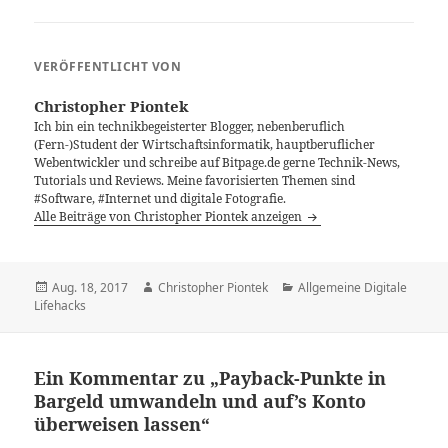
VERÖFFENTLICHT VON
Christopher Piontek
Ich bin ein technikbegeisterter Blogger, nebenberuflich
(Fern-)Student der Wirtschaftsinformatik, hauptberuflicher
Webentwickler und schreibe auf Bitpage.de gerne Technik-News,
Tutorials und Reviews. Meine favorisierten Themen sind
#Software, #Internet und digitale Fotografie.
Alle Beiträge von Christopher Piontek anzeigen
Veröffentlicht
Autor
Kategorien
Aug. 18, 2017
Christopher Piontek
Allgemeine Digitale
am
Lifehacks
Ein Kommentar zu „Payback-Punkte in
Bargeld umwandeln und auf’s Konto
überweisen lassen“