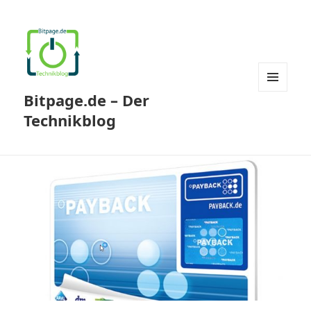
Bitpage.de – Der
MENÜ
UND
Technikblog
WIDGETS