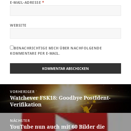
E-MAIL-ADRESSE
*
WEBSITE
BENACHRICHTIGE MICH ÜBER NACHFOLGENDE
KOMMENTARE PER E-MAIL.
Beitragsnavigation
VORHERIGER
Watchever FSK18: Goodbye PostIdent-
Vorheriger
Verifikation
Beitrag:
NÄCHSTER
YouTube nun auch mit 60 Bilder die
Nächster