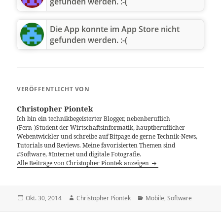
gefunden werden. :-(
Die App konnte im App Store nicht
gefunden werden. :-(
VERÖFFENTLICHT VON
Christopher Piontek
Ich bin ein technikbegeisterter Blogger, nebenberuflich
(Fern-)Student der Wirtschaftsinformatik, hauptberuflicher
Webentwickler und schreibe auf Bitpage.de gerne Technik-News,
Tutorials und Reviews. Meine favorisierten Themen sind
#Software, #Internet und digitale Fotografie.
Alle Beiträge von Christopher Piontek anzeigen
Veröffentlicht
Autor
Kategorien
Okt. 30, 2014
Christopher Piontek
Mobile
,
Software
am