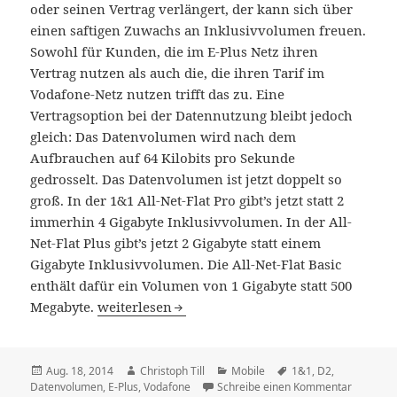
oder seinen Vertrag verlängert, der kann sich über
einen saftigen Zuwachs an Inklusivvolumen freuen.
Sowohl für Kunden, die im E-Plus Netz ihren
Vertrag nutzen als auch die, die ihren Tarif im
Vodafone-Netz nutzen trifft das zu. Eine
Vertragsoption bei der Datennutzung bleibt jedoch
gleich: Das Datenvolumen wird nach dem
Aufbrauchen auf 64 Kilobits pro Sekunde
gedrosselt. Das Datenvolumen ist jetzt doppelt so
groß. In der 1&1 All-Net-Flat Pro gibt’s jetzt statt 2
immerhin 4 Gigabyte Inklusivvolumen. In der All-
Net-Flat Plus gibt’s jetzt 2 Gigabyte statt einem
Gigabyte Inklusivvolumen. Die All-Net-Flat Basic
enthält dafür ein Volumen von 1 Gigabyte statt 500
1&1 vergrößert Inklusivvolumen in den All-Net
Megabyte.
weiterlesen
Veröffentlicht
Autor
Kategorien
Schlagwörter
Aug. 18, 2014
Christoph Till
Mobile
1&1
,
D2
,
am
zu 1&1 ve
Datenvolumen
,
E-Plus
,
Vodafone
Schreibe einen Kommentar