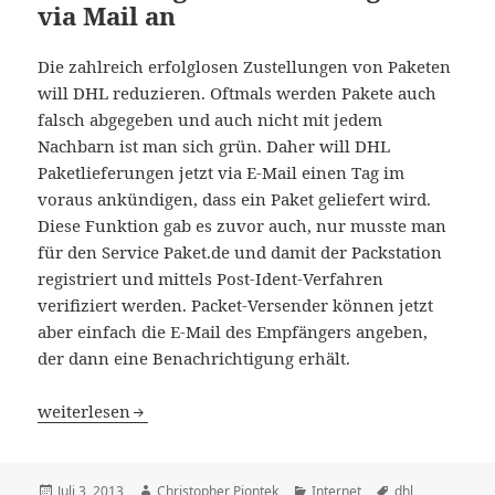
via Mail an
Die zahlreich erfolglosen Zustellungen von Paketen
will DHL reduzieren. Oftmals werden Pakete auch
falsch abgegeben und auch nicht mit jedem
Nachbarn ist man sich grün. Daher will DHL
Paketlieferungen jetzt via E-Mail einen Tag im
voraus ankündigen, dass ein Paket geliefert wird.
Diese Funktion gab es zuvor auch, nur musste man
für den Service Paket.de und damit der Packstation
registriert und mittels Post-Ident-Verfahren
verifiziert werden. Packet-Versender können jetzt
aber einfach die E-Mail des Empfängers angeben,
der dann eine Benachrichtigung erhält.
DHL kündig Paketlieferungen via Mail an
weiterlesen
Veröffentlicht
Autor
Kategorien
Schlagwörter
Juli 3, 2013
Christopher Piontek
Internet
dhl
,