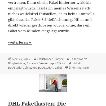
vertrauen. Denn ob ein Paket hinterher wirklich
eingelegt wurde, lässt sich meines Wissens nach
nicht zweifelsfrei feststellen, da es keine Kontrolle
gibt, dass das Paket-Schließfach nur geöffnet und
direkt wieder geschlossen wurde, ohne, dass ein
Paket vom Kunden eingelegt wurde.
Ohne Drucker die DHL Packstation nutzen? Lieber nicht!
weiterlesen
Veröffentlicht
Autor
Kategorien
Nov. 27, 2022
Christopher Piontek
Lesenswerte
am
Schlagwörter
Blogbeiträge
,
Tutorials / Anleitungen / Tipps
dhl
,
dhl
zu Ohne Druc
packstation
,
dhl paket
,
packstation
,
paket
3 Kommentare
DHL Paketkasten: Die