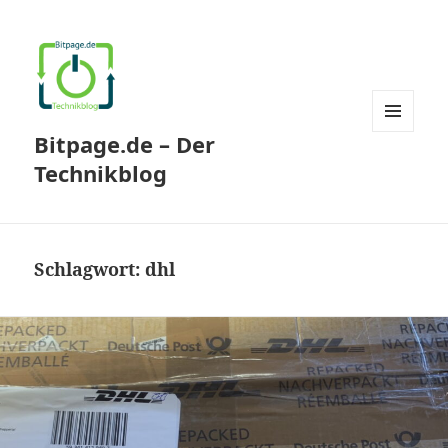
Bitpage.de – Der
MENÜ
UND
Technikblog
WIDGETS
Schlagwort:
dhl