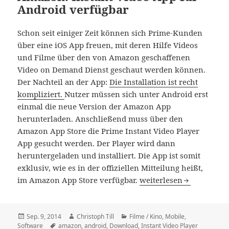
Android verfügbar
Schon seit einiger Zeit können sich Prime-Kunden
über eine iOS App freuen, mit deren Hilfe Videos
und Filme über den von Amazon geschaffenen
Video on Demand Dienst geschaut werden können.
Der Nachteil an der App:
Die Installation ist recht
kompliziert.
Nutzer müssen sich unter Android erst
einmal die neue Version der Amazon App
herunterladen. Anschließend muss über den
Amazon App Store die Prime Instant Video Player
App gesucht werden. Der Player wird dann
heruntergeladen und installiert. Die App ist somit
exklusiv, wie es in der offiziellen Mitteilung heißt,
Amazon: Instant Video 
im Amazon App Store verfügbar.
weiterlesen
Veröffentlicht
Autor
Kategorien
Sep. 9, 2014
Christoph Till
Filme / Kino
,
Mobile
,
am
Schlagwörter
Software
amazon
,
android
,
Download
,
Instant Video Player