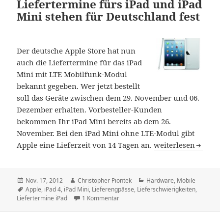
Liefertermine fürs iPad und iPad
Mini stehen für Deutschland fest
Der deutsche Apple Store hat nun
auch die Liefertermine für das iPad
Mini mit LTE Mobilfunk-Modul
bekannt gegeben. Wer jetzt bestellt
soll das Geräte zwischen dem 29. November und 06.
Dezember erhalten. Vorbesteller-Kunden
bekommen Ihr iPad Mini bereits ab dem 26.
November. Bei den iPad Mini ohne LTE-Modul gibt
Liefertermine fürs
Apple eine Lieferzeit von 14 Tagen an.
weiterlesen
Veröffentlicht
Autor
Kategorien
Nov. 17, 2012
Christopher Piontek
Hardware
,
Mobile
am
Schlagwörter
Apple
,
iPad 4
,
iPad Mini
,
Lieferengpässe
,
Lieferschwierigkeiten
,
zu Liefertermine fürs iPad und iPad 
Liefertermine iPad
1 Kommentar