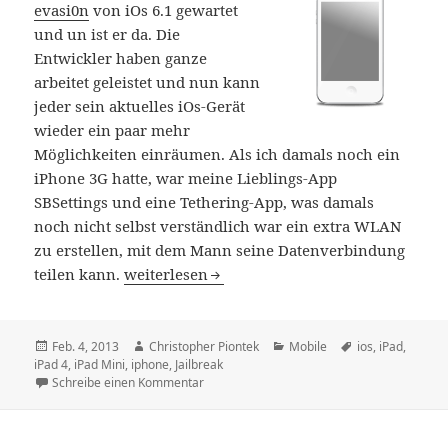
evasi0n
von iOs 6.1 gewartet
und un ist er da. Die
Entwickler haben ganze
arbeitet geleistet und nun kann
jeder sein aktuelles iOs-Gerät
wieder ein paar mehr
Möglichkeiten einräumen. Als ich damals noch ein
iPhone 3G hatte, war meine Lieblings-App
SBSettings und eine Tethering-App, was damals
noch nicht selbst verständlich war ein extra WLAN
zu erstellen, mit dem Mann seine Datenverbindung
Jailbreak evasi0n für iPhone, iPad & Co. ist d
teilen kann.
weiterlesen
Veröffentlicht
Autor
Kategorien
Schlagwörter
Feb. 4, 2013
Christopher Piontek
Mobile
ios
,
iPad
,
am
iPad 4
,
iPad Mini
,
iphone
,
Jailbreak
zu Jailbreak evasi0n für iPhone, iPad & Co. is
Schreibe einen Kommentar