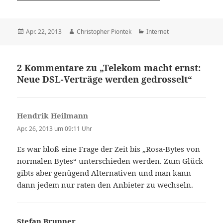
Veröffentlicht
Autor
Kategorien
Apr. 22, 2013
Christopher Piontek
Internet
am
2 Kommentare zu „Telekom macht ernst:
Neue DSL-Verträge werden gedrosselt“
Hendrik Heilmann
sagt:
Apr. 26, 2013 um 09:11 Uhr
Es war bloß eine Frage der Zeit bis „Rosa-Bytes von
normalen Bytes“ unterschieden werden. Zum Glück
gibts aber genügend Alternativen und man kann
dann jedem nur raten den Anbieter zu wechseln.
Stefan Brunner
sagt: