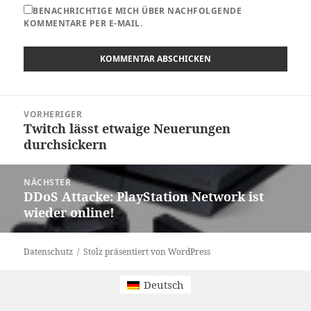
BENACHRICHTIGE MICH ÜBER NACHFOLGENDE
KOMMENTARE PER E-MAIL.
Beitragsnavigation
VORHERIGER
Twitch lässt etwaige Neuerungen
Vorheriger
durchsickern
Beitrag:
NÄCHSTER
DDoS Attacke: PlayStation Network ist
Nächster
wieder online!
Beitrag:
Datenschutz
Stolz präsentiert von WordPress
Deutsch