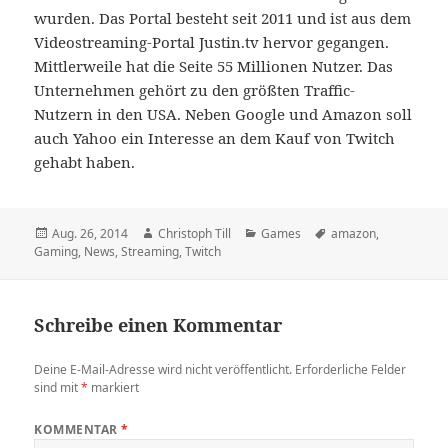
wurden. Das Portal besteht seit 2011 und ist aus dem
Videostreaming-Portal Justin.tv hervor gegangen.
Mittlerweile hat die Seite 55 Millionen Nutzer. Das
Unternehmen gehört zu den größten Traffic-
Nutzern in den USA. Neben Google und Amazon soll
auch Yahoo ein Interesse an dem Kauf von Twitch
gehabt haben.
Veröffentlicht
Autor
Kategorien
Schlagwörter
Aug. 26, 2014
Christoph Till
Games
amazon
,
am
Gaming
,
News
,
Streaming
,
Twitch
Schreibe einen Kommentar
Deine E-Mail-Adresse wird nicht veröffentlicht.
Erforderliche Felder
sind mit
*
markiert
KOMMENTAR
*