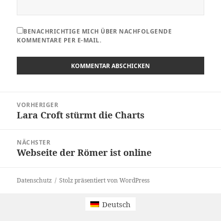
BENACHRICHTIGE MICH ÜBER NACHFOLGENDE
KOMMENTARE PER E-MAIL.
Beitragsnavigation
VORHERIGER
Lara Croft stürmt die Charts
Vorheriger
Beitrag:
NÄCHSTER
Webseite der Römer ist online
Nächster
Beitrag:
Datenschutz
Stolz präsentiert von WordPress
Deutsch