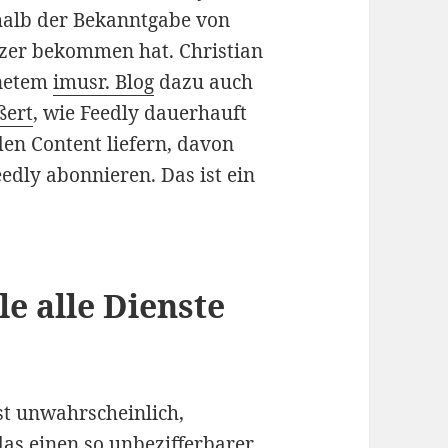
rhalb der Bekanntgabe von
tzer bekommen hat. Christian
fnetem
imusr. Blog
dazu auch
ßert
, wie Feedly dauerhauft
den Content liefern, davon
eedly abonnieren. Das ist ein
e alle Dienste
st unwahrscheinlich,
as einen so unbezifferbarer,