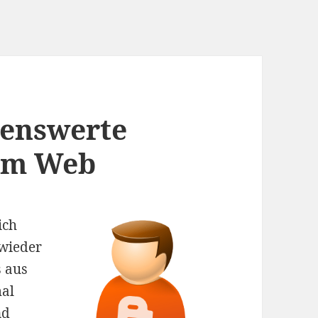
senswerte
dem Web
ich
 wieder
s aus
mal
nd