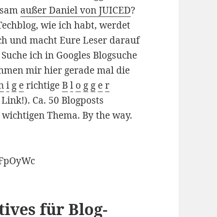
rksam
außer Daniel von JUICED
?
Techblog, wie ich habt, werdet
sch und macht Eure Leser darauf
 Suche ich in Googles Blogsuche
men mir hier gerade mal die
n
i
g
e
richtige
B
l
o
g
g
e
r
 Link!). Ca. 50 Blogposts
m wichtigen Thema. By the way.
5FpOyWc
ives für Blog-