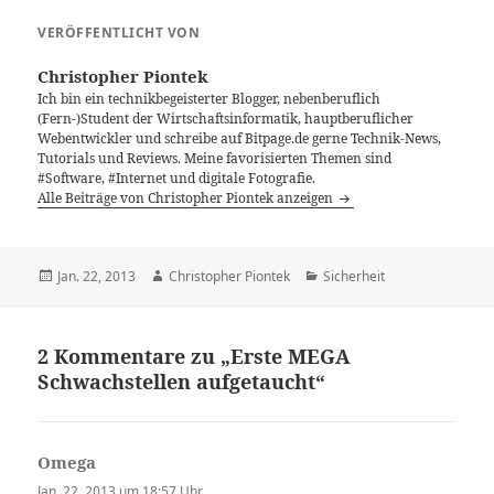
VERÖFFENTLICHT VON
Christopher Piontek
Ich bin ein technikbegeisterter Blogger, nebenberuflich
(Fern-)Student der Wirtschaftsinformatik, hauptberuflicher
Webentwickler und schreibe auf Bitpage.de gerne Technik-News,
Tutorials und Reviews. Meine favorisierten Themen sind
#Software, #Internet und digitale Fotografie.
Alle Beiträge von Christopher Piontek anzeigen
Veröffentlicht
Autor
Kategorien
Jan. 22, 2013
Christopher Piontek
Sicherheit
am
2 Kommentare zu „Erste MEGA
Schwachstellen aufgetaucht“
Omega
sagt:
Jan. 22, 2013 um 18:57 Uhr