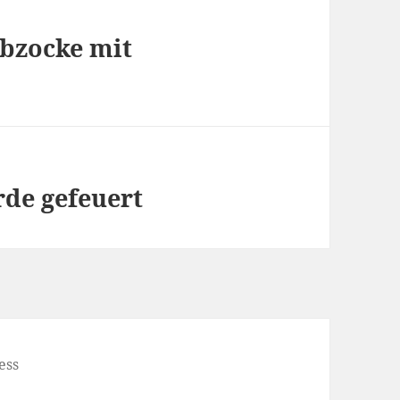
Abzocke mit
rde gefeuert
ess