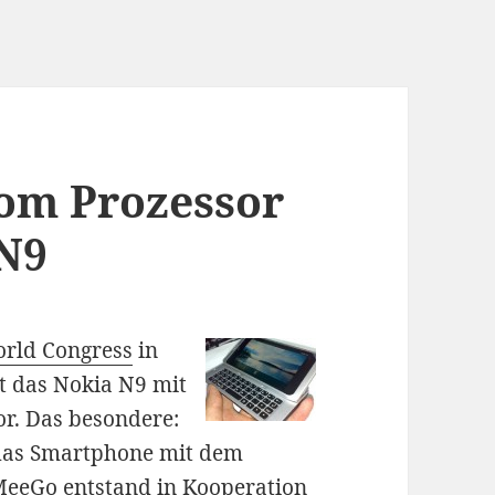
tom Prozessor
N9
rld Congress
in
t das Nokia N9 mit
r. Das besondere:
d das Smartphone mit dem
MeeGo entstand in Kooperation