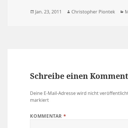
Veröffentlicht
Autor
K
Jan. 23, 2011
Christopher Piontek
M
am
Schreibe einen Kommen
Deine E-Mail-Adresse wird nicht veröffentlicht
markiert
KOMMENTAR
*