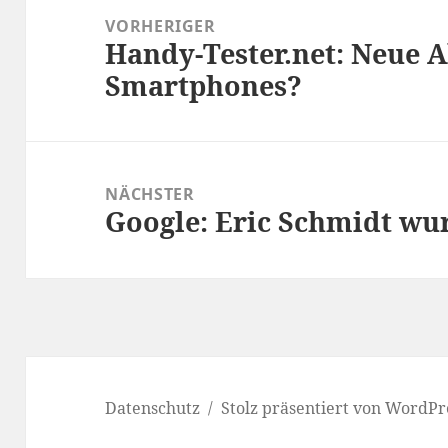
VORHERIGER
Handy-Tester.net: Neue 
Vorheriger
Smartphones?
Beitrag:
NÄCHSTER
Google: Eric Schmidt wu
Nächster
Beitrag:
Datenschutz
Stolz präsentiert von WordPr