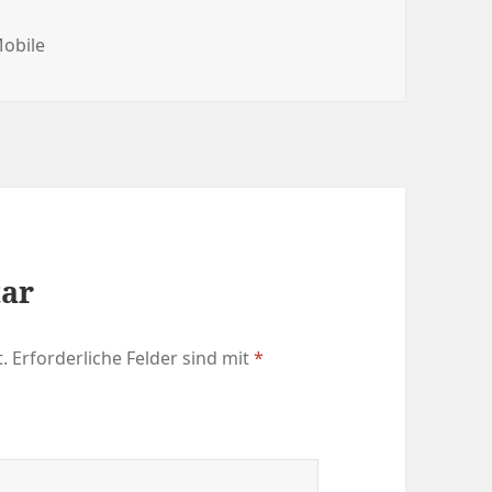
ategorien
obile
tar
.
Erforderliche Felder sind mit
*