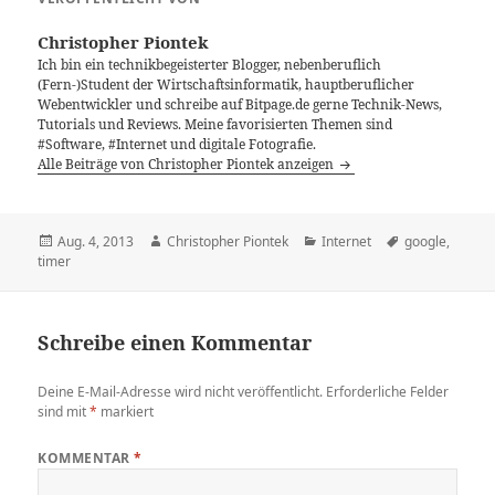
Christopher Piontek
Ich bin ein technikbegeisterter Blogger, nebenberuflich
(Fern-)Student der Wirtschaftsinformatik, hauptberuflicher
Webentwickler und schreibe auf Bitpage.de gerne Technik-News,
Tutorials und Reviews. Meine favorisierten Themen sind
#Software, #Internet und digitale Fotografie.
Alle Beiträge von Christopher Piontek anzeigen
Veröffentlicht
Autor
Kategorien
Schlagwörter
Aug. 4, 2013
Christopher Piontek
Internet
google
,
am
timer
Schreibe einen Kommentar
Deine E-Mail-Adresse wird nicht veröffentlicht.
Erforderliche Felder
sind mit
*
markiert
KOMMENTAR
*