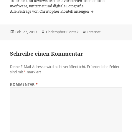
Tutorials und Reviews. Meine favorisierten Themen sind
#Software, #Internet und digitale Fotografie.
Alle Beiträge von Christopher Piontek anzeigen
Veröffentlicht
Autor
Kategorien
Feb. 27, 2013
Christopher Piontek
Internet
am
Schreibe einen Kommentar
Deine E-Mail-Adresse wird nicht veröffentlicht.
Erforderliche Felder
sind mit
*
markiert
KOMMENTAR
*