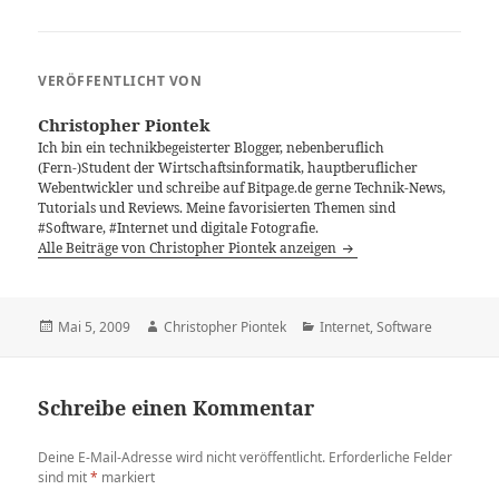
VERÖFFENTLICHT VON
Christopher Piontek
Ich bin ein technikbegeisterter Blogger, nebenberuflich
(Fern-)Student der Wirtschaftsinformatik, hauptberuflicher
Webentwickler und schreibe auf Bitpage.de gerne Technik-News,
Tutorials und Reviews. Meine favorisierten Themen sind
#Software, #Internet und digitale Fotografie.
Alle Beiträge von Christopher Piontek anzeigen
Veröffentlicht
Autor
Kategorien
Mai 5, 2009
Christopher Piontek
Internet
,
Software
am
Schreibe einen Kommentar
Deine E-Mail-Adresse wird nicht veröffentlicht.
Erforderliche Felder
sind mit
*
markiert