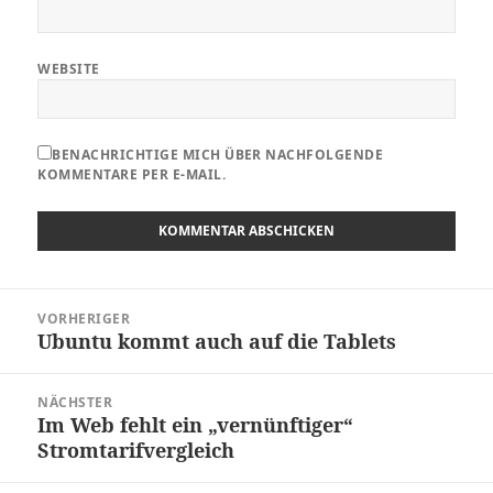
WEBSITE
BENACHRICHTIGE MICH ÜBER NACHFOLGENDE
KOMMENTARE PER E-MAIL.
Beitragsnavigation
VORHERIGER
Ubuntu kommt auch auf die Tablets
Vorheriger
Beitrag:
NÄCHSTER
Im Web fehlt ein „vernünftiger“
Nächster
Stromtarifvergleich
Beitrag: