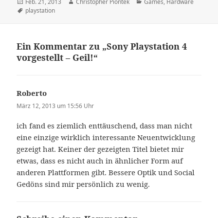
Veröffentlicht
Autor
Kategorien
Feb. 21, 2013
Christopher Piontek
Games
,
Hardware
am
Schlagwörter
playstation
Ein Kommentar zu „Sony Playstation 4
vorgestellt – Geil!“
Roberto
sagt:
März 12, 2013 um 15:56 Uhr
ich fand es ziemlich enttäuschend, dass man nicht
eine einzige wirklich interessante Neuentwicklung
gezeigt hat. Keiner der gezeigten Titel bietet mir
etwas, dass es nicht auch in ähnlicher Form auf
anderen Plattformen gibt. Bessere Optik und Social
Gedöns sind mir persönlich zu wenig.