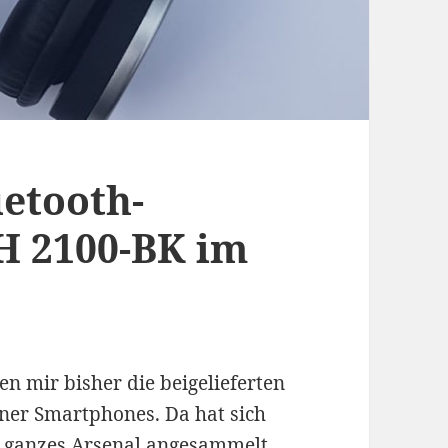
uetooth-
H 2100-BK im
n mir bisher die beigelieferten
er Smartphones. Da hat sich
n ganzes Arsenal angesammelt,