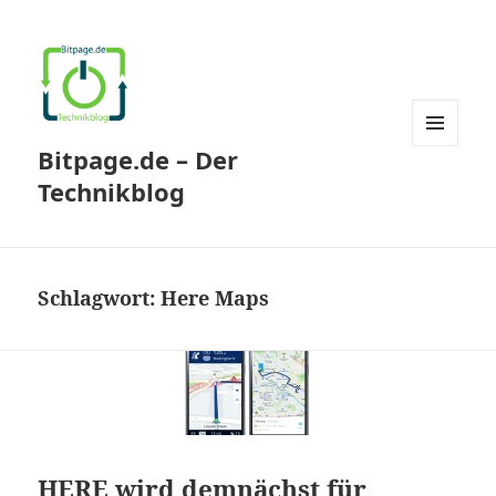
Bitpage.de – Der
MENÜ
UND
Technikblog
WIDGETS
Schlagwort:
Here Maps
HERE wird demnächst für