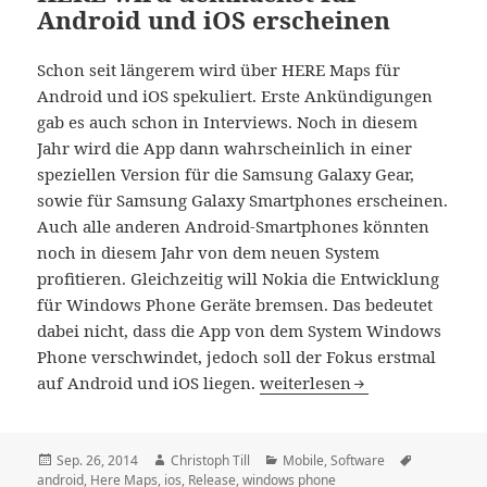
Android und iOS erscheinen
Schon seit längerem wird über HERE Maps für
Android und iOS spekuliert. Erste Ankündigungen
gab es auch schon in Interviews. Noch in diesem
Jahr wird die App dann wahrscheinlich in einer
speziellen Version für die Samsung Galaxy Gear,
sowie für Samsung Galaxy Smartphones erscheinen.
Auch alle anderen Android-Smartphones könnten
noch in diesem Jahr von dem neuen System
profitieren. Gleichzeitig will Nokia die Entwicklung
für Windows Phone Geräte bremsen. Das bedeutet
dabei nicht, dass die App von dem System Windows
Phone verschwindet, jedoch soll der Fokus erstmal
HERE wird demnächst für An
auf Android und iOS liegen.
weiterlesen
Veröffentlicht
Autor
Kategorien
Schlagwört
Sep. 26, 2014
Christoph Till
Mobile
,
Software
am
android
,
Here Maps
,
ios
,
Release
,
windows phone