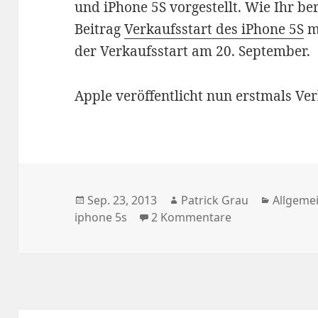
und iPhone 5S vorgestellt. Wie Ihr be
Beitrag
Verkaufsstart des iPhone 5S
mi
der Verkaufsstart am 20. September.
Apple veröffentlicht nun erstmals Ve
Veröffentlicht
Autor
Kategor
Sep. 23, 2013
Patrick Grau
Allgeme
am
zu Verkaufszahl
iphone 5s
2 Kommentare