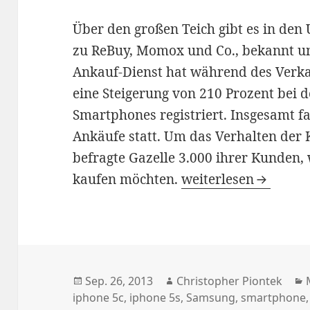
Über den großen Teich gibt es in de
zu ReBuy, Momox und Co., bekannt u
Ankauf-Dienst hat während des Verka
eine Steigerung von 210 Prozent bei
Smartphones registriert. Insgesamt f
Ankäufe statt. Um das Verhalten der
befragte Gazelle 3.000 ihrer Kunden,
iPhone 5S und 5C s
kaufen möchten.
weiterlesen
Veröffentlicht
Autor
Sep. 26, 2013
Christopher Piontek
am
iphone 5c
,
iphone 5s
,
Samsung
,
smartphone