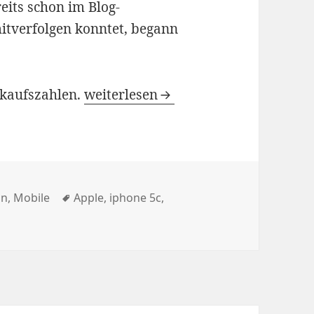
reits schon im Blog-
tverfolgen konntet, begann
Verkaufszahlen iPhone 5S/5C veröffe
rkaufszahlen.
weiterlesen
ien
Schlagwörter
in
,
Mobile
Apple
,
iphone 5c
,
en iPhone 5S/5C veröffentlicht