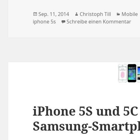
Veröffentlicht
Autor
Kategor
Sep. 11, 2014
Christoph Till
Mobile
am
zu 
iphone 5s
Schreibe einen Kommentar
iPhone 5S und 5C
Samsung-Smartp