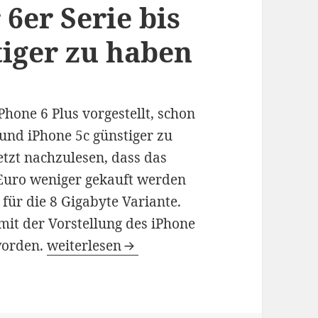
6er Serie bis
tiger zu haben
one 6 Plus vorgestellt, schon
und iPhone 5c günstiger zu
etzt nachzulesen, dass das
 Euro weniger gekauft werden
 für die 8 Gigabyte Variante.
mit der Vorstellung des iPhone
iPhone 5s und iPhone 5c nach Ankündigung
worden.
weiterlesen