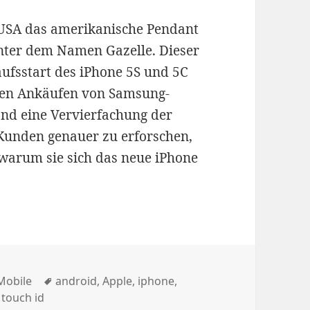
n USA das amerikanische Pendant
nter dem Namen Gazelle. Dieser
ufsstart des iPhone 5S und 5C
 den Ankäufen von Samsung-
and eine Vervierfachung der
 Kunden genauer zu erforschen,
 warum sie sich das neue iPhone
teigern Samsung-Smartphone Ankauf
Kategorien
Schlagwörter
Mobile
android
,
Apple
,
iphone
,
,
touch id