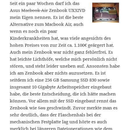
Seit ein paar Wochen darf ich das
Asus
Macbook Air
Zenbook UX32VD
mein Eigen nennen. Es ist die beste
Alternative zum Macbook Air, auch
wenn es noch ein paar
Kinderkrankheiten hat, was viele angesichts des
hohen Preises von zur Zeit ca. 1.100€ geärgert hat.
Auch mein Zenbook war nicht ganz fehlerfrei. Es
hat leichte Lichthöfe, welche mich persönlich nicht
stören, und steht leider uneben auf. Ansonsten habe
ich am Zenbook aber nichts auzusetzen. Es ist
seitdem ich eine 256 GB Samsung SSD 830 sowie
insgesamt 10 Gigabyte Arbeitsspeicher eingebaut
habe, die beste Entscheidung, die ich hätte machen
können. Vor allem mit der SSD eingebaut rennt das
Zenbook wie
Sau
geschwindt. Zuvor merkte man es
sehr deutlich, dass der Flaschenhals bei der
mechanischen Festplatte lag und hörte es auch
merklich bei längeren Dateioperationen wie dem