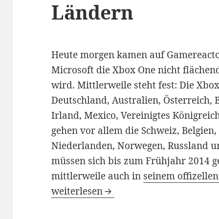
Ländern
Heute morgen kamen auf Gamereactor
Microsoft die Xbox One nicht flächen
wird. Mittlerweile steht fest: Die X
Deutschland, Australien, Österreich, 
Irland, Mexico, Vereinigtes Königrei
gehen vor allem die Schweiz, Belgien
Niederlanden, Norwegen, Russland u
müssen sich bis zum Frühjahr 2014 ge
mittlerweile auch in
seinem offizell
Xbox One kommt in 13 statt 21 Länd
weiterlesen