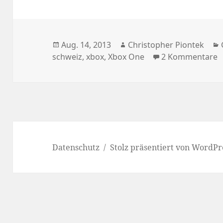
Veröffentlicht
Autor
Aug. 14, 2013
Christopher Piontek
am
z
schweiz
,
xbox
,
Xbox One
2 Kommentare
Datenschutz
Stolz präsentiert von WordPr