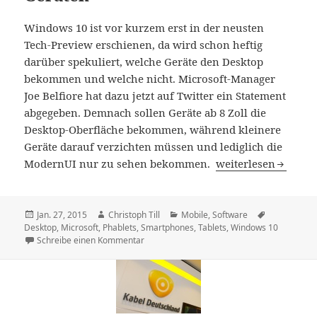
Windows 10 ist vor kurzem erst in der neusten
Tech-Preview erschienen, da wird schon heftig
darüber spekuliert, welche Geräte den Desktop
bekommen und welche nicht. Microsoft-Manager
Joe Belfiore hat dazu jetzt auf Twitter ein Statement
abgegeben. Demnach sollen Geräte ab 8 Zoll die
Desktop-Oberfläche bekommen, während kleinere
Geräte darauf verzichten müssen und lediglich die
Windows 10: Den kla
ModernUI nur zu sehen bekommen.
weiterlesen
Veröffentlicht
Autor
Kategorien
Schlagwörte
Jan. 27, 2015
Christoph Till
Mobile
,
Software
am
Desktop
,
Microsoft
,
Phablets
,
Smartphones
,
Tablets
,
Windows 10
zu Windows 10: Den klassischen Desktop gibt
Schreibe einen Kommentar