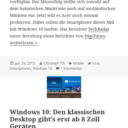
verfügbar. Der Misserfolg stellte sich sowohl auf
dem heimischen Markt wie auch auf ausländischen
Märkten ein. Jetzt will es Acer noch einmal
probieren. Dabei sollen die Smartphone dieses Mal
mit Windows 10 laufen. Das berichtet
TechRadar
unter Berufung eines Berichtes von
DigiTimes
.
Acer will eine Reihe von Windows 10 Smartphones veröf
weiterlesen
Veröffentlicht
Autor
Kategorien
Schlagwörter
Jan. 29, 2015
Christoph Till
Mobile
Acer
,
am
zu Acer will eine Reihe von
Smartphones
,
Windows 10
1 Kommentar
Windows 10: Den klassischen
Desktop gibt’s erst ab 8 Zoll
Geräten