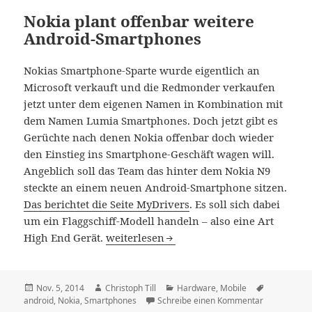
Nokia plant offenbar weitere
Android-Smartphones
Nokias Smartphone-Sparte wurde eigentlich an
Microsoft verkauft und die Redmonder verkaufen
jetzt unter dem eigenen Namen in Kombination mit
dem Namen Lumia Smartphones. Doch jetzt gibt es
Gerüchte nach denen Nokia offenbar doch wieder
den Einstieg ins Smartphone-Geschäft wagen will.
Angeblich soll das Team das hinter dem Nokia N9
steckte an einem neuen Android-Smartphone sitzen.
Das berichtet die Seite MyDrivers
. Es soll sich dabei
um ein Flaggschiff-Modell handeln – also eine Art
Nokia plant offenbar weitere Android-S
High End Gerät.
weiterlesen
Veröffentlicht
Autor
Kategorien
Schlagwört
Nov. 5, 2014
Christoph Till
Hardware
,
Mobile
am
zu Nokia pl
android
,
Nokia
,
Smartphones
Schreibe einen Kommentar