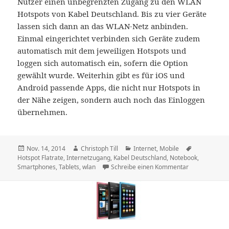
Nutzer einen unbegrenzten Zugang zu den WLAN
Hotspots von Kabel Deutschland. Bis zu vier Geräte
lassen sich dann an das WLAN-Netz anbinden.
Einmal eingerichtet verbinden sich Geräte zudem
automatisch mit dem jeweiligen Hotspots und
loggen sich automatisch ein, sofern die Option
gewählt wurde. Weiterhin gibt es für iOS und
Android passende Apps, die nicht nur Hotspots in
der Nähe zeigen, sondern auch noch das Einloggen
übernehmen.
Veröffentlicht
Autor
Kategorien
Schlagwörte
Nov. 14, 2014
Christoph Till
Internet
,
Mobile
am
Hotspot Flatrate
,
Internetzugang
,
Kabel Deutschland
,
Notebook
,
zu Kabel Deuts
Smartphones
,
Tablets
,
wlan
Schreibe einen Kommentar