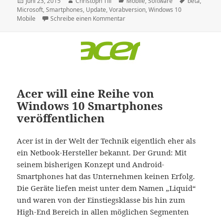
Veröffentlicht
Autor
Kategorien
Schlagwörte
Juni 23, 2015
Christoph Till
Mobile
,
Software
beta
,
am
Microsoft
,
Smartphones
,
Update
,
Vorabversion
,
Windows 10
zu Microsoft veröffentlicht Windo
Mobile
Schreibe einen Kommentar
Acer will eine Reihe von
Windows 10 Smartphones
veröffentlichen
Acer ist in der Welt der Technik eigentlich eher als
ein Netbook-Hersteller bekannt. Der Grund: Mit
seinem bisherigen Konzept und Android-
Smartphones hat das Unternehmen keinen Erfolg.
Die Geräte liefen meist unter dem Namen „Liquid“
und waren von der Einstiegsklasse bis hin zum
High-End Bereich in allen möglichen Segmenten