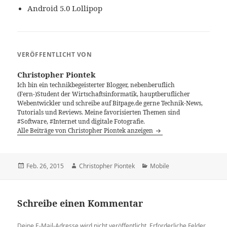
Android 5.0 Lollipop
VERÖFFENTLICHT VON
Christopher Piontek
Ich bin ein technikbegeisterter Blogger, nebenberuflich
(Fern-)Student der Wirtschaftsinformatik, hauptberuflicher
Webentwickler und schreibe auf Bitpage.de gerne Technik-News,
Tutorials und Reviews. Meine favorisierten Themen sind
#Software, #Internet und digitale Fotografie.
Alle Beiträge von Christopher Piontek anzeigen
Veröffentlicht
Autor
Kategorien
Feb. 26, 2015
Christopher Piontek
Mobile
am
Schreibe einen Kommentar
Deine E-Mail-Adresse wird nicht veröffentlicht.
Erforderliche Felder