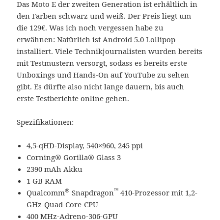
Das Moto E der zweiten Generation ist erhältlich in
den Farben schwarz und weiß. Der Preis liegt um
die 129€. Was ich noch vergessen habe zu
erwähnen: Natürlich ist Android 5.0 Lollipop
installiert. Viele Technikjournalisten wurden bereits
mit Testmustern versorgt, sodass es bereits erste
Unboxings und Hands-On auf YouTube zu sehen
gibt. Es dürfte also nicht lange dauern, bis auch
erste Testberichte online gehen.
Spezifikationen:
4,5-qHD-Display, 540×960, 245 ppi
Corning® Gorilla® Glass 3
2390 mAh Akku
1 GB RAM
®
™
Qualcomm
Snapdragon
410-Prozessor mit 1,2-
GHz-Quad-Core-CPU
400 MHz-Adreno-306-GPU