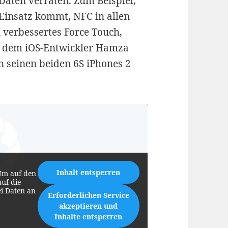
 Daten verraten. Zum Beispiel,
Einsatz kommt, NFC in allen
 verbessertes Force Touch,
nk dem iOS-Entwickler Hamza
n seinen beiden 6S iPhones 2
Inhalt entsperren
Um auf den
auf die
ei Daten an
Erforderlichen Service
akzeptieren und
Inhalte entsperren