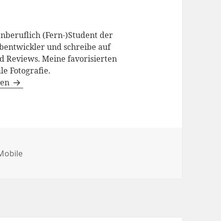
enberuflich (Fern-)Student der
bentwickler und schreibe auf
d Reviews. Meine favorisierten
le Fotografie.
gen
Kategorien
Mobile