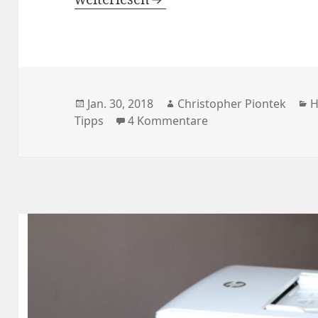
Veröffentlicht
Autor
K
Jan. 30, 2018
Christopher Piontek
H
am
zu Epson Drucker e
Tipps
4 Kommentare