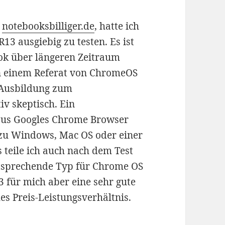
n
notebooksbilliger.de
, hatte ich
3 ausgiebig zu testen. Es ist
ook über längeren Zeitraum
in einem Referat von ChromeOS
 Ausbildung zum
iv skeptisch. Ein
 aus Googles Chrome Browser
 zu Windows, Mac OS oder einer
s teile ich auch nach dem Test
tsprechende Typ für Chrome OS
 für mich aber eine sehr gute
es Preis-Leistungsverhältnis.
sich das reines Online-Betriebsystem Chrome OS