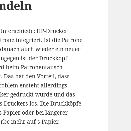
ndeln
 Unterschiede: HP-Drucker
one integriert. Ist die Patrone
e danach auch wieder ein neuer
ingegen ist der Druckkopf
ird beim Patronentausch
. Das hat den Vorteil, dass
roblem ensteht allerdings,
cker gedruckt wurde und das
es Druckers los. Die Druckköpfe
s Papier oder bei längerer
be mehr auf’s Papier.
köpfe behandeln