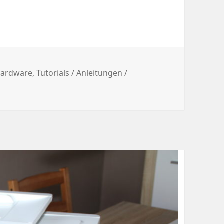
ategorien
ardware
,
Tutorials / Anleitungen /
ingetrocknete Druckköpfe behandeln